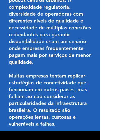
poucos centros urbanos. A
complexidade regulatória,
diversidade de operadoras com
diferentes níveis de qualidade e
necessidade de múltiplas conexões
redundantes para garantir
disponibilidade criam um cenário
onde empresas frequentemente
pagam mais por serviços de menor
qualidade.
Muitas empresas tentam replicar
estratégias de conectividade que
funcionam em outros países, mas
falham ao não considerar as
particularidades da infraestrutura
brasileira. O resultado são
operações lentas, custosas e
vulneráveis a falhas.