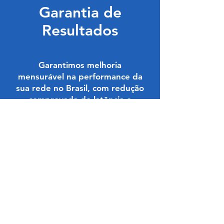
Garantia de
Resultados
Garantimos melhoria
mensurável na performance da
sua rede no Brasil, com redução
comprovada de latência e
custos otimizados. Nossa
metodologia de otimização
elimina gargalos comuns e
implementa as melhores
práticas de conectividade para
o mercado brasileiro.
Descubra como podemos
transformar a performance da
sua conectividade no Brasil.